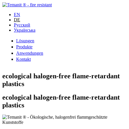
EN
DE
Русский
Українська
Lösungen
Produkte
Anwendungen
Kontakt
ecological
halogen-free
flame-retardant
plastics
ecological
halogen-free
flame-retardant
plastics