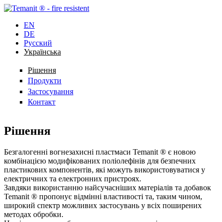
EN
DE
Русский
Українська
Рішення
Продукти
Застосування
Контакт
Рішення
Безгалогенні вогнезахисні пластмаси Temanit ® є новою
комбінацією модифікованих поліолефінів для безпечних
пластикових компонентів, які можуть використовуватися у
електричних та електронних пристроях.
Завдяки використанню найсучасніших матеріалів та добавок
Temanit ® пропонує відмінні властивості та, таким чином,
широкий спектр можливих застосувань у всіх поширених
методах обробки.